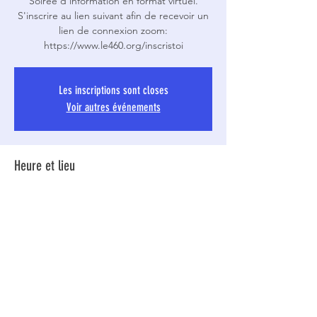
Soirée d'information en format virtuel.
S'inscrire au lien suivant afin de recevoir un
lien de connexion zoom:
https://www.le460.org/inscristoi
Les inscriptions sont closes
Voir autres événements
Heure et lieu
17 sept. 2020, 19 h 30
Zoom
Partager cet événement