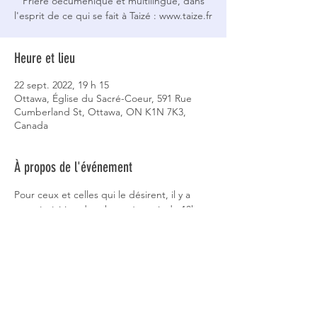
Prière oecuménique et multilingue, dans
l'esprit de ce qui se fait à Taizé : www.taize.fr
Heure et lieu
22 sept. 2022, 19 h 15
Ottawa, Église du Sacré-Coeur, 591 Rue
Cumberland St, Ottawa, ON K1N 7K3,
Canada
À propos de l'événement
Pour ceux et celles qui le désirent, il y a 
une répétition des chnats à partir de 18h.
Partager cet événement