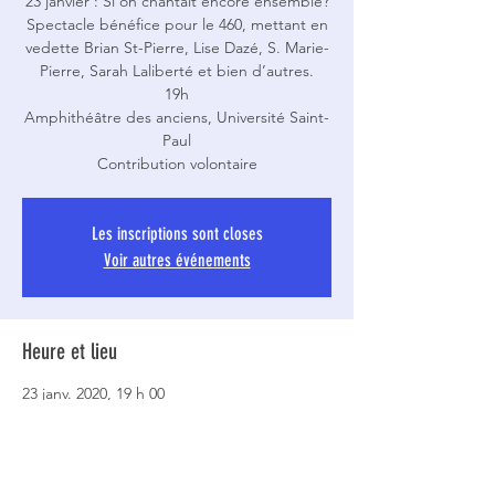
23 janvier : Si on chantait encore ensemble?
Spectacle bénéfice pour le 460, mettant en
vedette Brian St-Pierre, Lise Dazé, S. Marie-
Pierre, Sarah Laliberté et bien d’autres.
19h
Amphithéâtre des anciens, Université Saint-
Paul
Les inscriptions sont closes
Voir autres événements
Heure et lieu
23 janv. 2020, 19 h 00
Université Saint-Paul, 223 Main St, Ottawa,
ON K1S 1C4, Canada