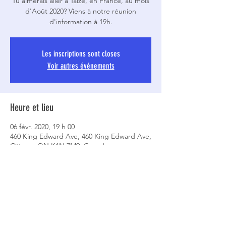
Tu aimerais aller à Taizé, en France, au mois
d'Août 2020? Viens à notre réunion
Les inscriptions sont closes
Voir autres événements
Heure et lieu
06 févr. 2020, 19 h 00
460 King Edward Ave, 460 King Edward Ave,
Ottawa, ON K1N 7M9, Canada
Partager cet événement